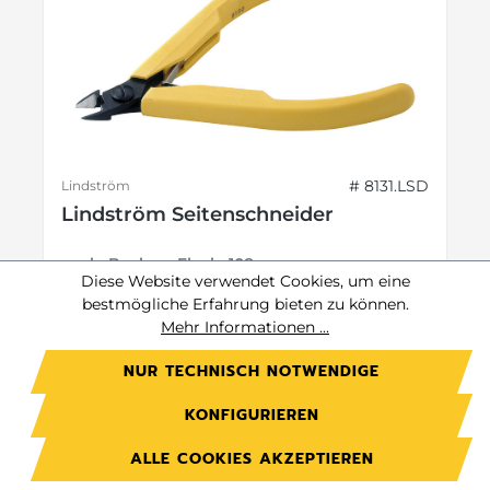
# 8131.LSD
Lindström
Lindström Seitenschneider
ovale Backen, Flush, 108 mm
Diese Website verwendet Cookies, um eine
bestmögliche Erfahrung bieten zu können.
Mehr Informationen ...
Preis auf Anfrage.
NUR TECHNISCH NOTWENDIGE
Jetzt anmelden
KONFIGURIEREN
Preise exkl. MwSt. zzgl. Versandkosten
ALLE COOKIES AKZEPTIEREN