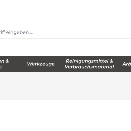
en &
Reinigungsmittel &
Werkzeuge
Arb
e
Verbrauchsmaterial