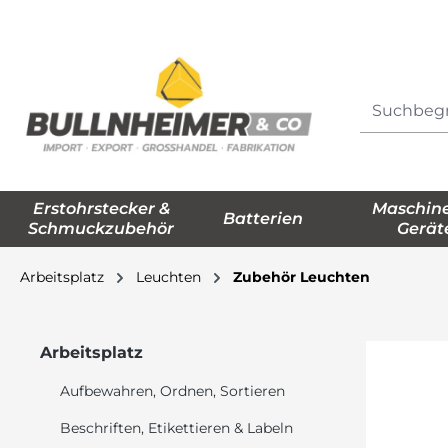
springen
Zur Hauptnavigation springen
Erstohrstecker &
Maschin
Batterien
Schmuckzubehör
Gerät
Arbeitsplatz
Leuchten
Zubehör Leuchten
Arbeitsplatz
Aufbewahren, Ordnen, Sortieren
Beschriften, Etikettieren & Labeln