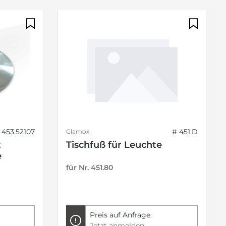
 453.52107
# 451.D
Glamox
t
Tischfuß für Leuchte
e
für Nr. 451.80
Preis auf Anfrage.
Jetzt anmelden