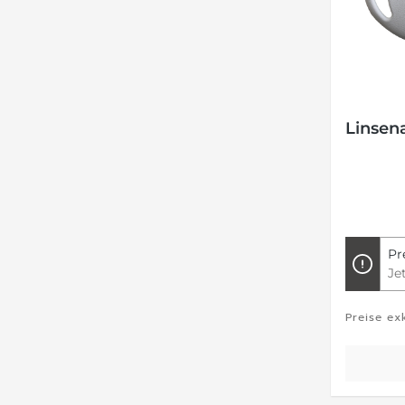
Linsen
Pr
Je
Preise ex