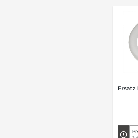
Ersatz
Pr
Je