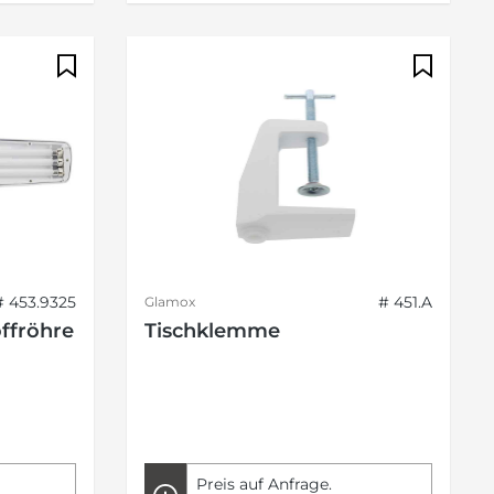
# 453.9325
# 451.A
Glamox
ffröhre
Tischklemme
Preis auf Anfrage.