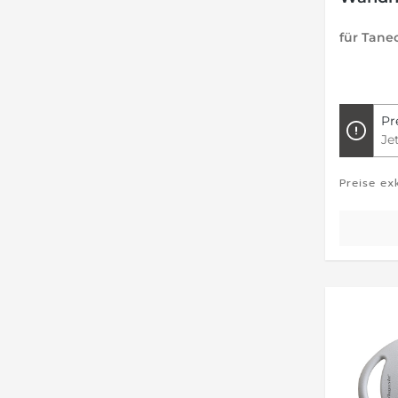
für Tane
Pr
Je
Preise ex