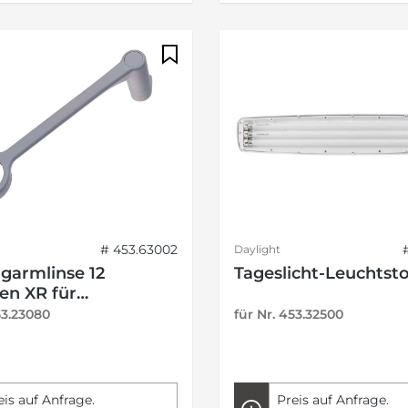
# 453.63002
Daylight
garmlinse 12
Tageslicht-Leuchtsto
en XR für
euchte
53.23080
für Nr. 453.32500
eis auf Anfrage.
Preis auf Anfrage.