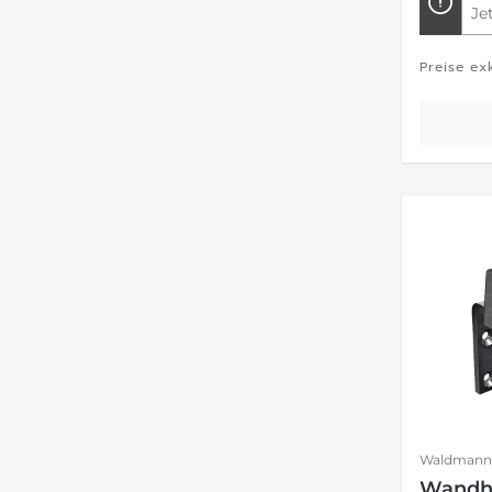
Je
Preise ex
Waldmann
Wandha