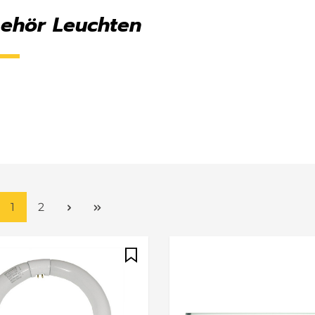
ehör Leuchten
Seite
Seite
1
2