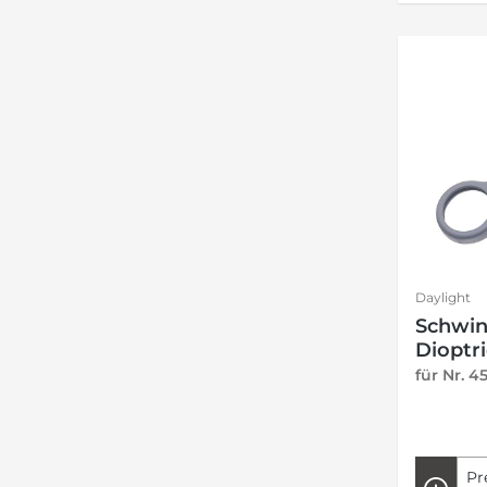
Daylight
Schwin
Dioptri
Lupenl
für Nr. 4
Pr