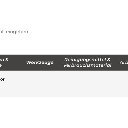
en &
Reinigungsmittel &
Werkzeuge
Arb
e
Verbrauchsmaterial
ör