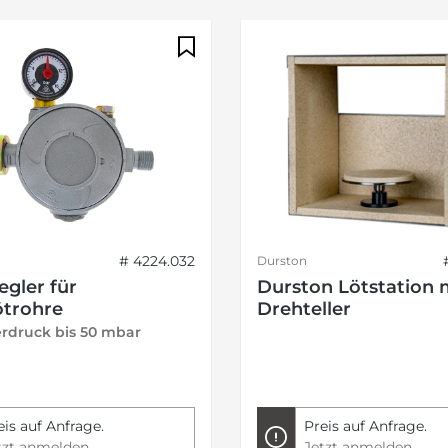
# 4224.032
Durston
egler für
Durston Lötstation 
trohre
Drehteller
erdruck bis 50 mbar
eis auf Anfrage.
Preis auf Anfrage.
tzt anmelden
Jetzt anmelden