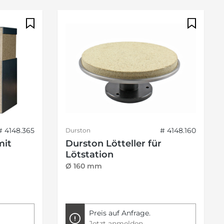
# 4148.365
# 4148.160
Durston
mit
Durston Lötteller für
Lötstation
Ø 160 mm
Preis auf Anfrage.
Jetzt anmelden