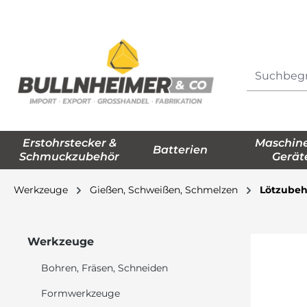
springen
Zur Hauptnavigation springen
Erstohrstecker &
Maschin
Batterien
Schmuckzubehör
Gerät
Werkzeuge
Gießen, Schweißen, Schmelzen
Lötzubeh
Werkzeuge
Bohren, Fräsen, Schneiden
Formwerkzeuge