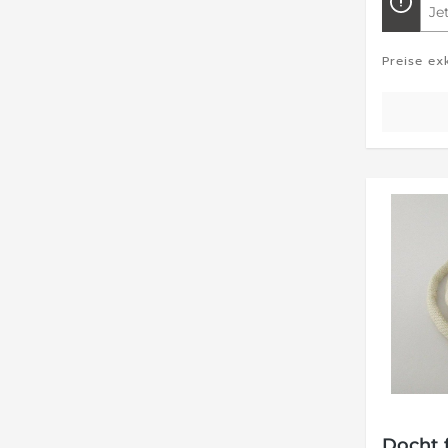
Je
Preise ex
Docht 