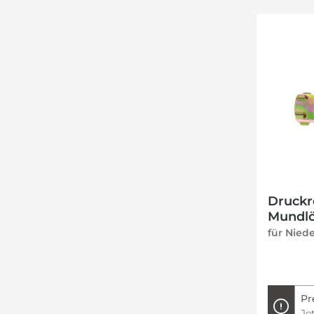
Druckr
Mundlö
für Nied
Pr
Je