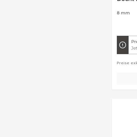
8 mm
Pr
Je
Preise ex