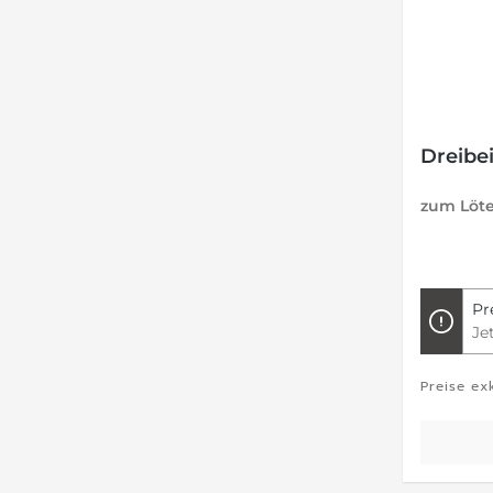
Dreibe
zum Löt
Pr
Je
Preise ex