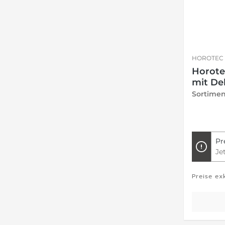
HOROTEC
Horote
mit Del
Sortimen
Pr
Je
Preise ex