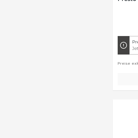
Pr
Je
Preise ex