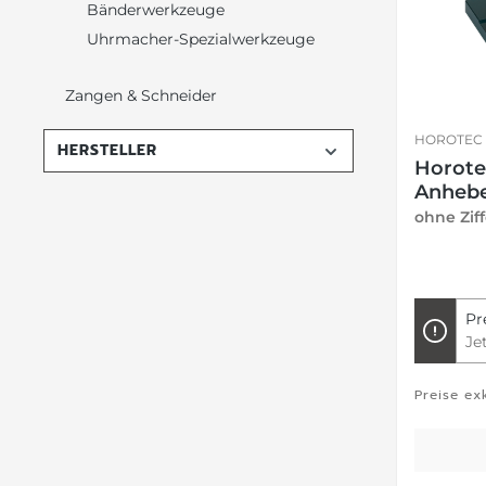
Bänderwerkzeuge
Uhrmacher-Spezialwerkzeuge
Zangen & Schneider
HOROTEC
HERSTELLER
Horote
Anhebe
ohne Zif
Pr
Je
Preise ex