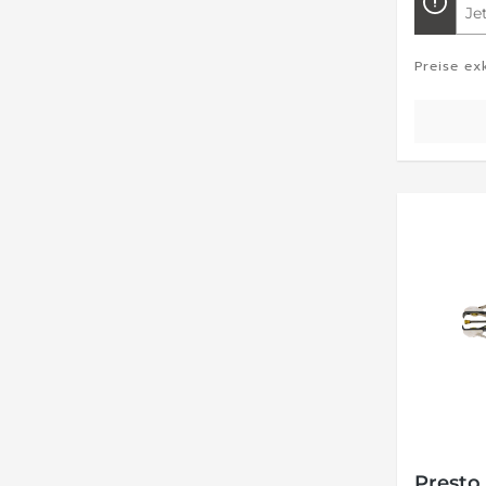
Je
Preise ex
Presto