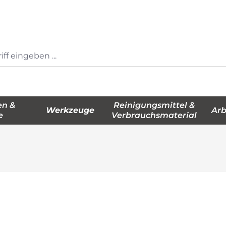
en &
Reinigungsmittel &
Werkzeuge
Arb
e
Verbrauchsmaterial