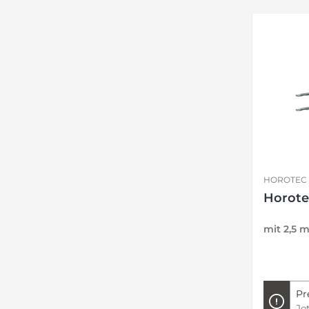
HOROTEC
Horote
mit 2,5 
Pr
Je