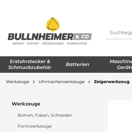
springen
Zur Hauptnavigation springen
Erstohrstecker &
Maschin
Batterien
Schmuckzubehör
Gerät
Werkzeuge
Uhrmacherwerkzeuge
Zeigerwerkzeug
Werkzeuge
Bohren, Fräsen, Schneiden
Formwerkzeuge