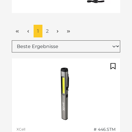
Seite
Seite
1
2
# 446.STM
XCell