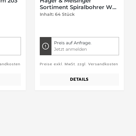
rm 203
Hager & Meisinger
Sortiment Spiralbohrer WS
Form 203
Inhalt: 64 Stück
Preis auf Anfrage.
Jetzt anmelden
sandkosten
Preise exkl. MwSt. zzgl. Versandkosten
DETAILS