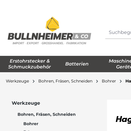
springen
Zur Hauptnavigation springen
Erstohrstecker &
Maschin
Batterien
Schmuckzubehör
Gerät
Werkzeuge
Bohren, Fräsen, Schneiden
Bohrer
Ha
Werkzeuge
Bohren, Fräsen, Schneiden
Hag
Bohrer