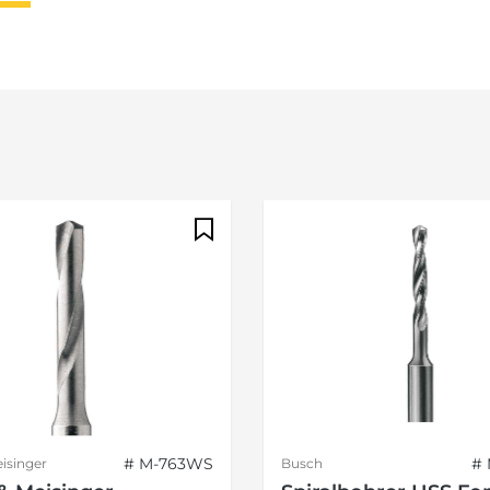
# M-763WS
#
isinger
Busch