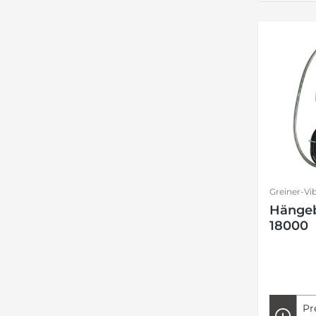
Greiner-Vi
Hänge
18000
Pr