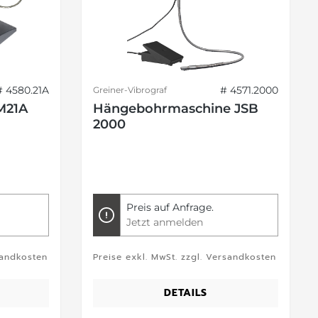
# 4580.21A
# 4571.2000
Greiner-Vibrograf
M21A
Hängebohrmaschine JSB
2000
Preis auf Anfrage.
Jetzt anmelden
sandkosten
Preise exkl. MwSt. zzgl. Versandkosten
DETAILS