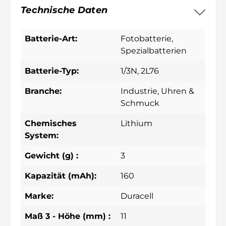
Technische Daten
Batterie-Art:
Fotobatterie
,
Spezialbatterien
Batterie-Typ:
1/3N
, 2L76
Branche:
Industrie
, Uhren &
Schmuck
Chemisches
Lithium
System:
Gewicht (g) :
3
Kapazität (mAh):
160
Marke:
Duracell
Maß 3 - Höhe (mm) :
11