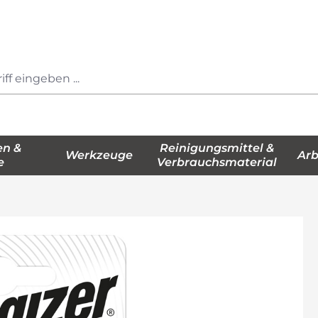
en &
Reinigungsmittel &
Werkzeuge
Arb
e
Verbrauchsmaterial