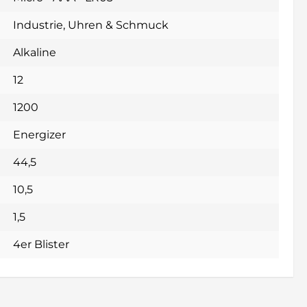
Industrie
, Uhren & Schmuck
Alkaline
12
1200
Energizer
44,5
10,5
1,5
4er Blister