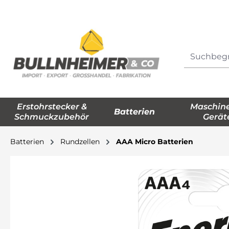
springen
Zur Hauptnavigation springen
Erstohrstecker &
Maschin
Batterien
Schmuckzubehör
Gerät
Batterien
Rundzellen
AAA Micro Batterien