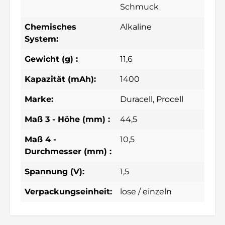
Schmuck
Chemisches
Alkaline
System:
Gewicht (g) :
11,6
Kapazität (mAh):
1400
Marke:
Duracell
, Procell
Maß 3 - Höhe (mm) :
44,5
Maß 4 -
10,5
Durchmesser (mm) :
Spannung (V):
1,5
Verpackungseinheit:
lose / einzeln